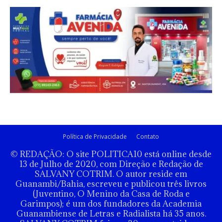
Política de Privacidade
Contato
© REDAÇÃO: O site POLITICA10 está online desde
13 de Julho de 2020, com Direção e Redação de
SALVANY COTRIM. O autor reside em
Guanambi/Bahia, escreveu e publicou três livros
(Juventino, O Menino da Casa de Roda e
Garimpos); é um dos fundadores da Academia
Guanambiense de Letras e Radialista há 35 anos.