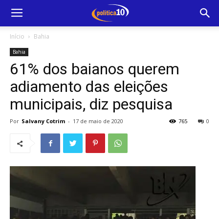
Início
Bahia
Bahia
61% dos baianos querem
adiamento das eleições
municipais, diz pesquisa
Por
Salvany Cotrim
-
17 de maio de 2020
765
0