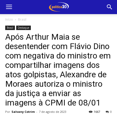
Início
Brasil
Brasil
Destaque
Após Arthur Maia se
desentender com Flávio Dino
com negativa do ministro em
compartilhar imagens dos
atos golpistas, Alexandre de
Moraes autoriza o ministro
da justiça a enviar as
imagens à CPMI de 08/01
Por
Salvany Cotrim
-
7 de agosto de 2023
1667
0