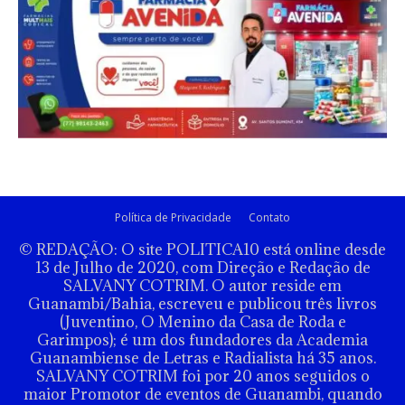
Política de Privacidade
Contato
© REDAÇÃO: O site POLITICA10 está online desde
13 de Julho de 2020, com Direção e Redação de
SALVANY COTRIM. O autor reside em
Guanambi/Bahia, escreveu e publicou três livros
(Juventino, O Menino da Casa de Roda e
Garimpos); é um dos fundadores da Academia
Guanambiense de Letras e Radialista há 35 anos.
SALVANY COTRIM foi por 20 anos seguidos o
maior Promotor de eventos de Guanambi, quando