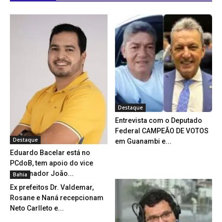
Destaque
Entrevista com o Deputado
Federal CAMPEÃO DE VOTOS
Destaque
em Guanambi e...
Eduardo Bacelar está no
PCdoB, tem apoio do vice
governador João...
Bahia
Ex prefeitos Dr. Valdemar,
Rosane e Naná recepcionam
Neto Carlleto e...