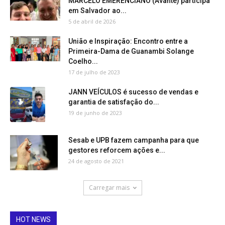
MARCELO EMERENCIANO (Avante) participa
em Salvador ao...
5 de abril de 2026
União e Inspiração: Encontro entre a
Primeira-Dama de Guanambi Solange
Coelho...
17 de julho de 2023
JANN VEÍCULOS é sucesso de vendas e
garantia de satisfação do...
19 de junho de 2023
Sesab e UPB fazem campanha para que
gestores reforcem ações e...
24 de agosto de 2021
Carregar mais
HOT NEWS