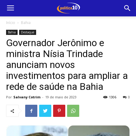
Início
Bahia
Bahia
Destaque
Governador Jerônimo e
ministra Nísia Trindade
anunciam novos
investimentos para ampliar a
rede de saúde na Bahia
Por
Salvany Cotrim
-
19 de maio de 2023
1306
0