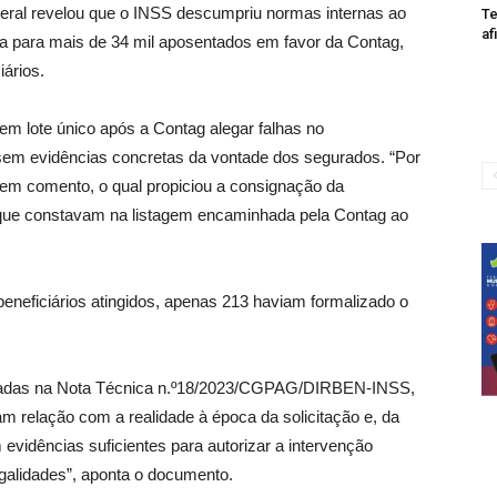
deral revelou que o INSS descumpriu normas internas ao
Te
af
lha para mais de 34 mil aposentados em favor da Contag,
iários.
 em lote único após a Contag alegar falhas no
sem evidências concretas da vontade dos segurados. “Por
 em comento, o qual propiciou a consignação da
 que constavam na listagem encaminhada pela Contag ao
neficiários atingidos, apenas 213 haviam formalizado o
atificadas na Nota Técnica n.º18/2023/CGPAG/DIRBEN-INSS,
 relação com a realidade à época da solicitação e, da
dências suficientes para autorizar a intervenção
egalidades”, aponta o documento.