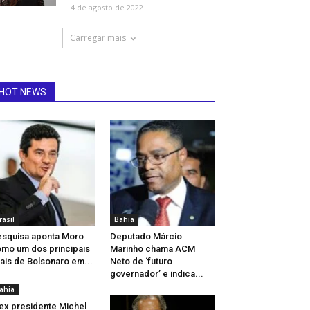
4 de agosto de 2022
Carregar mais
HOT NEWS
rasil
Bahia
squisa aponta Moro
Deputado Márcio
mo um dos principais
Marinho chama ACM
vais de Bolsonaro em...
Neto de ‘futuro
governador’ e indica...
ahia
ex presidente Michel