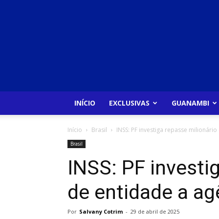
INÍCIO
EXCLUSIVAS
GUANAMBI
Início
Brasil
INSS: PF investiga repasse milionári
Brasil
INSS: PF investi
de entidade a ag
Por
Salvany Cotrim
-
29 de abril de 2025