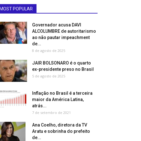
MOST POPULAR
Governador acusa DAVI
ALCOLUMBRE de autoritarismo
ao não pautar impeachment
de...
8 de agosto de 2025
JAIR BOLSONARO é o quarto
ex-presidente preso no Brasil
5 de agosto de 2025
Inflação no Brasil é a terceira
maior da América Latina,
atrás...
7 de setembro de 2021
Ana Coelho, diretora da TV
Aratu e sobrinha do prefeito
de...