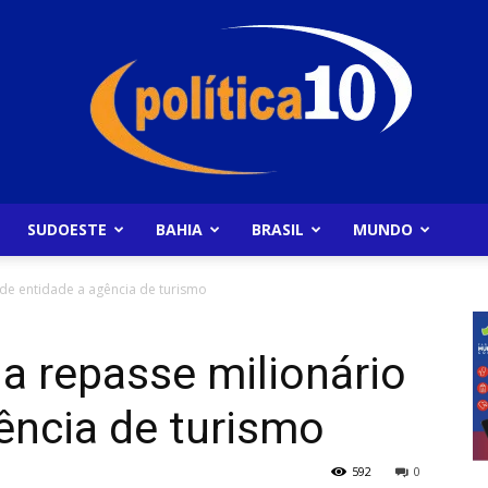
SUDOESTE
BAHIA
BRASIL
MUNDO
Politica10
o de entidade a agência de turismo
ga repasse milionário
ência de turismo
592
0