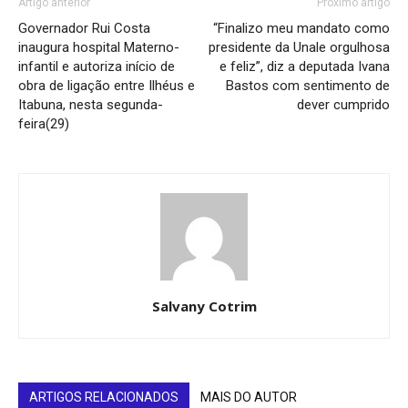
Artigo anterior
Próximo artigo
Governador Rui Costa
“Finalizo meu mandato como
inaugura hospital Materno-
presidente da Unale orgulhosa
infantil e autoriza início de
e feliz”, diz a deputada Ivana
obra de ligação entre Ilhéus e
Bastos com sentimento de
Itabuna, nesta segunda-
dever cumprido
feira(29)
Salvany Cotrim
ARTIGOS RELACIONADOS
MAIS DO AUTOR