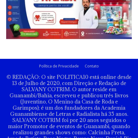
Política de Privacidade
Contato
© REDAÇÃO: O site POLITICA10 está online desde
13 de Julho de 2020, com Direção e Redação de
SALVANY COTRIM. O autor reside em
Guanambi/Bahia, escreveu e publicou três livros
(Juventino, O Menino da Casa de Roda e
Garimpos); é um dos fundadores da Academia
Guanambiense de Letras e Radialista há 35 anos.
SALVANY COTRIM foi por 20 anos seguidos o
maior Promotor de eventos de Guanambi, quando
realizou grandes shows como: Calcinha Preta,