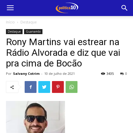
Início
Destaque
Destaque
Guanambi
Rony Martins vai estrear na
Rádio Alvorada e diz que vai
pra cima de Bocão
Por
Salvany Cotrim
-
10 de julho de 2021
3435
0