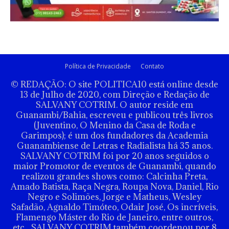
Política de Privacidade
Contato
© REDAÇÃO: O site POLITICA10 está online desde
13 de Julho de 2020, com Direção e Redação de
SALVANY COTRIM. O autor reside em
Guanambi/Bahia, escreveu e publicou três livros
(Juventino, O Menino da Casa de Roda e
Garimpos); é um dos fundadores da Academia
Guanambiense de Letras e Radialista há 35 anos.
SALVANY COTRIM foi por 20 anos seguidos o
maior Promotor de eventos de Guanambi, quando
realizou grandes shows como: Calcinha Preta,
Amado Batista, Raça Negra, Roupa Nova, Daniel, Rio
Negro e Solimões, Jorge e Matheus, Wesley
Safadão, Agnaldo Timóteo, Odair José, Os incríveis,
Flamengo Máster do Rio de Janeiro, entre outros,
etc... SALVANY COTRIM também coordenou por 8