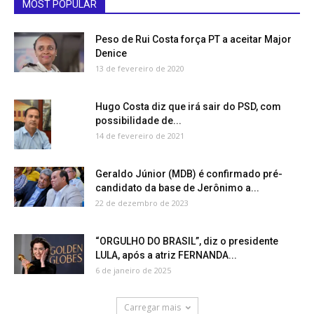
MOST POPULAR
Peso de Rui Costa força PT a aceitar Major
Denice
13 de fevereiro de 2020
Hugo Costa diz que irá sair do PSD, com
possibilidade de...
14 de fevereiro de 2021
Geraldo Júnior (MDB) é confirmado pré-
candidato da base de Jerônimo a...
22 de dezembro de 2023
“ORGULHO DO BRASIL”, diz o presidente
LULA, após a atriz FERNANDA...
6 de janeiro de 2025
Carregar mais