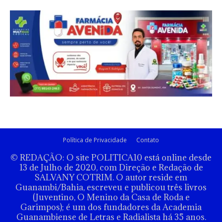
Política de Privacidade
Contato
© REDAÇÃO: O site POLITICA10 está online desde
13 de Julho de 2020, com Direção e Redação de
SALVANY COTRIM. O autor reside em
Guanambi/Bahia, escreveu e publicou três livros
(Juventino, O Menino da Casa de Roda e
Garimpos); é um dos fundadores da Academia
Guanambiense de Letras e Radialista há 35 anos.