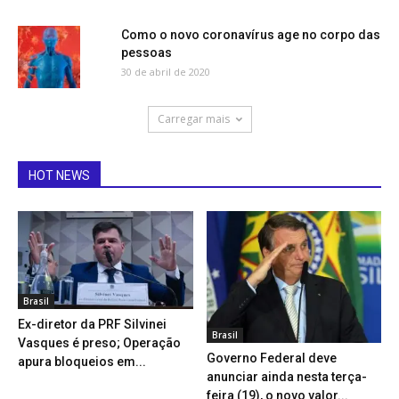
Como o novo coronavírus age no corpo das
pessoas
30 de abril de 2020
Carregar mais
HOT NEWS
Brasil
Ex-diretor da PRF Silvinei
Brasil
Vasques é preso; Operação
Governo Federal deve
apura bloqueios em...
anunciar ainda nesta terça-
feira (19), o novo valor...