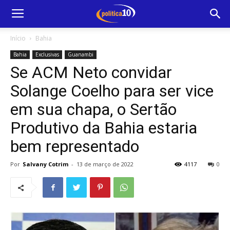
Início
Bahia
Bahia
Exclusivas
Guanambi
Se ACM Neto convidar
Solange Coelho para ser vice
em sua chapa, o Sertão
Produtivo da Bahia estaria
bem representado
Por
Salvany Cotrim
-
13 de março de 2022
4117
0