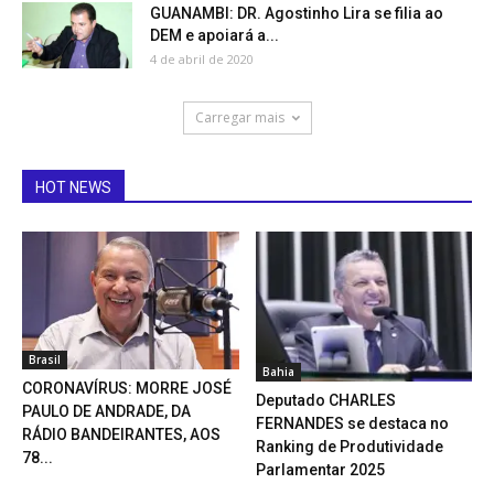
GUANAMBI: DR. Agostinho Lira se filia ao
DEM e apoiará a...
4 de abril de 2020
Carregar mais
HOT NEWS
Brasil
Bahia
CORONAVÍRUS: MORRE JOSÉ
Deputado CHARLES
PAULO DE ANDRADE, DA
FERNANDES se destaca no
RÁDIO BANDEIRANTES, AOS
Ranking de Produtividade
78...
Parlamentar 2025