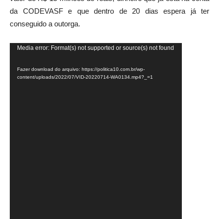
da CODEVASF e que dentro de 20 dias espera já ter
conseguido a outorga.
Tocador
Media error: Format(s) not supported or source(s) not found
de
Fazer download do arquivo: https://politica10.com.br/wp-
vídeo
content/uploads/2022/07/VID-20220714-WA0134.mp4?_=1