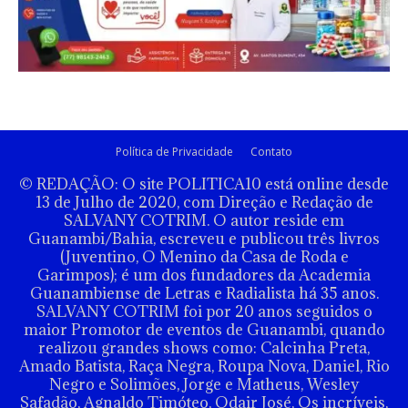
Política de Privacidade
Contato
© REDAÇÃO: O site POLITICA10 está online desde
13 de Julho de 2020, com Direção e Redação de
SALVANY COTRIM. O autor reside em
Guanambi/Bahia, escreveu e publicou três livros
(Juventino, O Menino da Casa de Roda e
Garimpos); é um dos fundadores da Academia
Guanambiense de Letras e Radialista há 35 anos.
SALVANY COTRIM foi por 20 anos seguidos o
maior Promotor de eventos de Guanambi, quando
realizou grandes shows como: Calcinha Preta,
Amado Batista, Raça Negra, Roupa Nova, Daniel, Rio
Negro e Solimões, Jorge e Matheus, Wesley
Safadão, Agnaldo Timóteo, Odair José, Os incríveis,