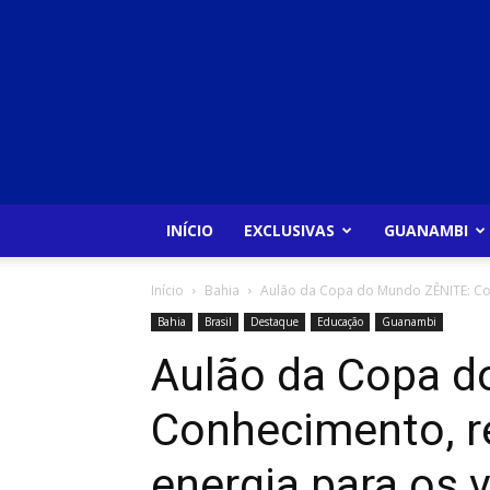
INÍCIO
EXCLUSIVAS
GUANAMBI
Início
Bahia
Aulão da Copa do Mundo ZÊNITE: Conh
Bahia
Brasil
Destaque
Educação
Guanambi
Aulão da Copa d
Conhecimento, r
energia para os v