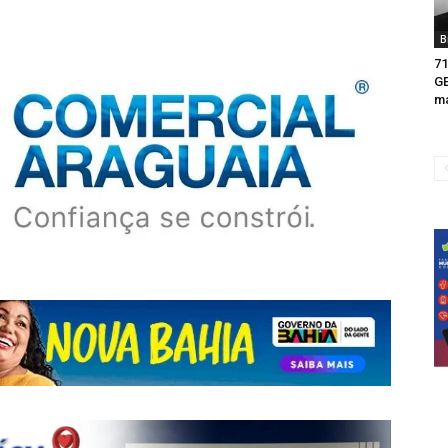
B
71
G
ma