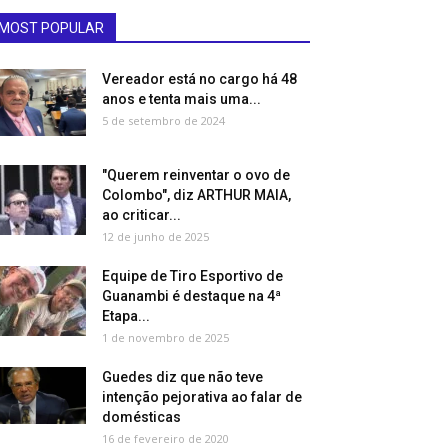
MOST POPULAR
Vereador está no cargo há 48
anos e tenta mais uma...
5 de setembro de 2024
"Querem reinventar o ovo de
Colombo", diz ARTHUR MAIA,
ao criticar...
12 de junho de 2025
Equipe de Tiro Esportivo de
Guanambi é destaque na 4ª
Etapa...
1 de novembro de 2025
Guedes diz que não teve
intenção pejorativa ao falar de
domésticas
16 de fevereiro de 2020