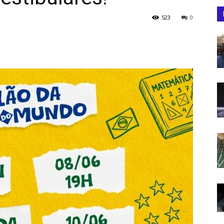
523
0