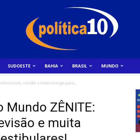
SUDOESTE
BAHIA
BRASIL
MUNDO
Politica10
ecimento, revisão e muita energia para...
o Mundo ZÊNITE:
evisão e muita
estibulares!