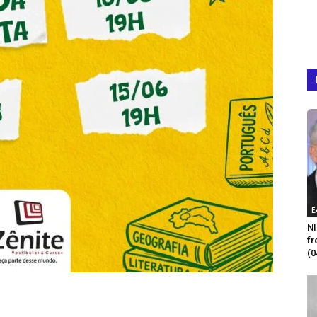
E
NI
fr
(0