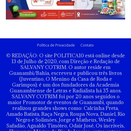
Política de Privacidade
Contato
© REDAÇÃO: O site POLITICA10 está online desde
13 de Julho de 2020, com Direção e Redação de
SALVANY COTRIM. O autor reside em
Guanambi/Bahia, escreveu e publicou três livros
(Juventino, O Menino da Casa de Roda e
Garimpos); é um dos fundadores da Academia
Guanambiense de Letras e Radialista há 35 anos.
SALVANY COTRIM foi por 20 anos seguidos o
maior Promotor de eventos de Guanambi, quando
realizou grandes shows como: Calcinha Preta,
Amado Batista, Raça Negra, Roupa Nova, Daniel, Rio
Negro e Solimões, Jorge e Matheus, Wesley
Safadão, Agnaldo Timóteo, Odair José, Os incríveis,