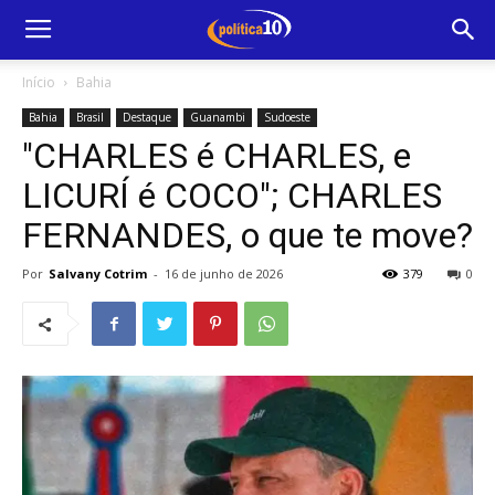
Início
Bahia
Bahia
Brasil
Destaque
Guanambi
Sudoeste
"CHARLES é CHARLES, e
LICURÍ é COCO"; CHARLES
FERNANDES, o que te move?
Por
Salvany Cotrim
-
16 de junho de 2026
379
0