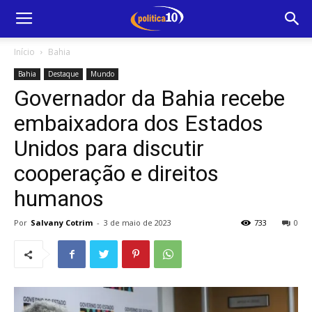
Início
Bahia
Bahia
Destaque
Mundo
Governador da Bahia recebe
embaixadora dos Estados
Unidos para discutir
cooperação e direitos
humanos
Por
Salvany Cotrim
-
3 de maio de 2023
733
0