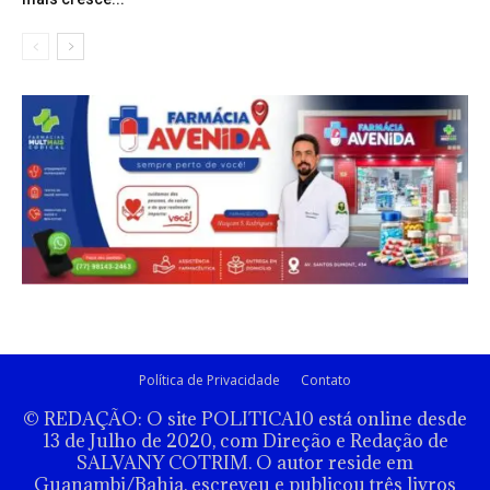
Política de Privacidade
Contato
© REDAÇÃO: O site POLITICA10 está online desde
13 de Julho de 2020, com Direção e Redação de
SALVANY COTRIM. O autor reside em
Guanambi/Bahia, escreveu e publicou três livros