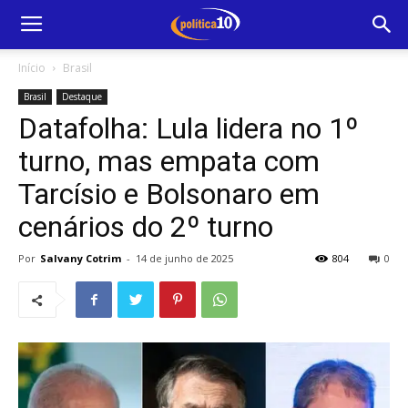
Início
Brasil
Brasil
Destaque
Datafolha: Lula lidera no 1º
turno, mas empata com
Tarcísio e Bolsonaro em
cenários do 2º turno
Por
Salvany Cotrim
-
14 de junho de 2025
804
0