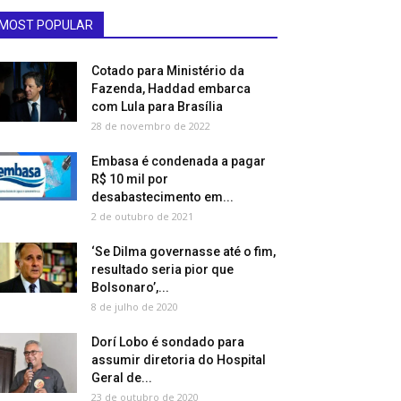
MOST POPULAR
Cotado para Ministério da
Fazenda, Haddad embarca
com Lula para Brasília
28 de novembro de 2022
Embasa é condenada a pagar
R$ 10 mil por
desabastecimento em...
2 de outubro de 2021
‘Se Dilma governasse até o fim,
resultado seria pior que
Bolsonaro’,...
8 de julho de 2020
Dorí Lobo é sondado para
assumir diretoria do Hospital
Geral de...
23 de outubro de 2020