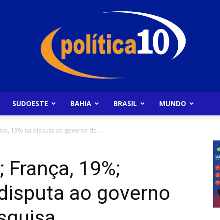
SUDOESTE
BAHIA
BRASIL
MUNDO
Politica10
io, 13% na disputa ao governo de...
 França, 19%;
 disputa ao governo
squisa