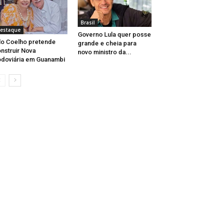
Brasil
estaque
Governo Lula quer posse
lo Coelho pretende
grande e cheia para
nstruir Nova
novo ministro da...
doviária em Guanambi