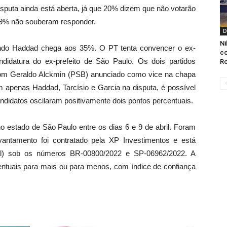
isputa ainda está aberta, já que 20% dizem que não votarão
 9% não souberam responder.
D
Ni
ndo Haddad chega aos 35%. O PT tenta convencer o ex-
co
didatura do ex-prefeito de São Paulo. Os dois partidos
Ro
om Geraldo Alckmin (PSB) anunciado como vice na chapa
m apenas Haddad, Tarcísio e Garcia na disputa, é possível
ndidatos oscilaram positivamente dois pontos percentuais.
no estado de São Paulo entre os dias 6 e 9 de abril. Foram
vantamento foi contratado pela XP Investimentos e está
oral) sob os números BR-00800/2022 e SP-06962/2022. A
ntuais para mais ou para menos, com índice de confiança