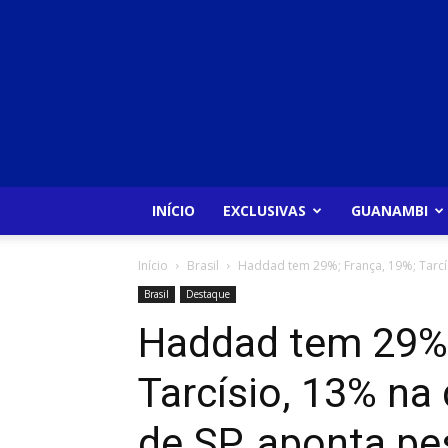
INÍCIO
EXCLUSIVAS
GUANAMBI
Início
Brasil
Haddad tem 29%; França, 19%; Tarcís
Brasil
Destaque
Haddad tem 29%;
Tarcísio, 13% na
de SP, aponta pe