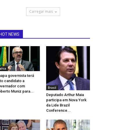
Carregar mais
HOT NEWS
ahia
apa governista terá
to candidato a
overnador com
Brasil
berto Muniz para...
Deputado Arthur Maia
participa em Nova York
da Lide Brazil
Conference...