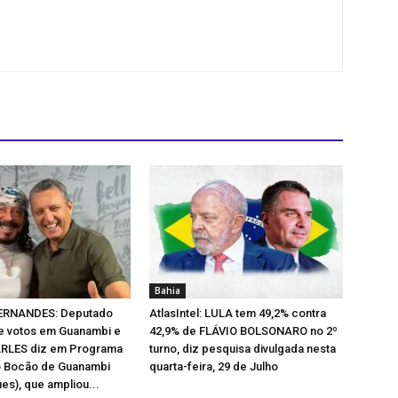
Bahia
ERNANDES: Deputado
AtlasIntel: LULA tem 49,2% contra
 votos em Guanambi e
42,9% de FLÁVIO BOLSONARO no 2º
ARLES diz em Programa
turno, diz pesquisa divulgada nesta
o Bocão de Guanambi
quarta-feira, 29 de Julho
es), que ampliou...