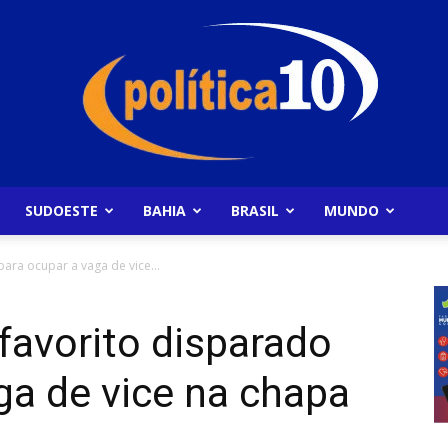
SUDOESTE
BAHIA
BRASIL
MUNDO
Politica10
para ocupar a vaga de vice...
 favorito disparado
ga de vice na chapa