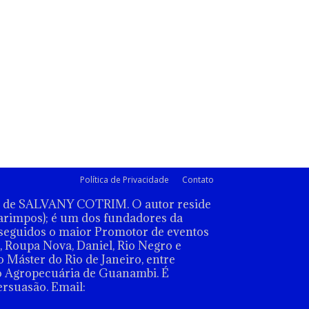
Política de Privacidade
Contato
ão de SALVANY COTRIM. O autor reside
arimpos); é um dos fundadores da
seguidos o maior Promotor de eventos
 Roupa Nova, Daniel, Rio Negro e
 Máster do Rio de Janeiro, entre
o Agropecuária de Guanambi. É
ersuasão. Email: