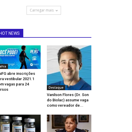
Carregar mais
HOT NEWS
ahia
iFG abre inscrições
ra vestibular 2021.1
m vagas para 24
Destaque
rsos
Vanilson Flores (Dr. Son
do Biolac) assume vaga
como vereador de...