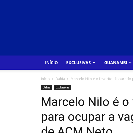
INÍCIO
EXCLUSIVAS
GUANAMBI
Início
Bahia
Marcelo Nilo é o favorito disparado 
Bahia
Exclusivas
Marcelo Nilo é o
para ocupar a va
de ACM Neto