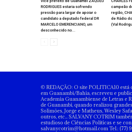
Vice prefeito de Guanambi ZAQUEU
CHARLES F
RODRIGUES estaria sofrendo
campeão de
pressão para largar de apoiar o
região, CH
candidato a deputado federal DR
de Rádio d
MARCELO EMERENCIANO, um
(Val Rodrigu
desconhecido no...
© REDAÇÃO: O site POLITICA10 está o
em Guanambi/Bahia, escreveu e publico
Academia Guanambiense de Letras e Ra
de Guanambi, quando realizou grandes 
Solimões, Jorge e Matheus, Wesley Safa
outros, etc... SALVANY COTRIM també
estudioso de Ciências Políticas e se c
salvanycotrim@hotmail.com Tel.: (77) 9