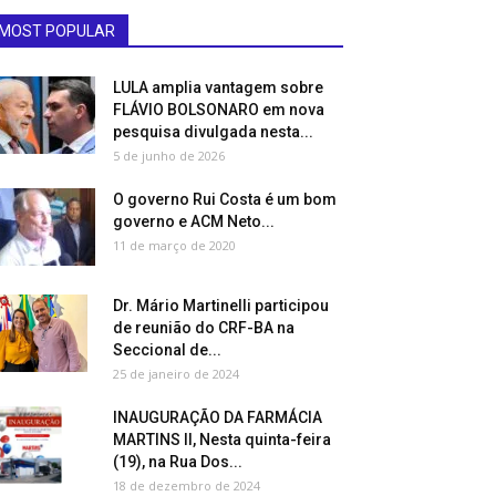
MOST POPULAR
LULA amplia vantagem sobre
FLÁVIO BOLSONARO em nova
pesquisa divulgada nesta...
5 de junho de 2026
O governo Rui Costa é um bom
governo e ACM Neto...
11 de março de 2020
Dr. Mário Martinelli participou
de reunião do CRF-BA na
Seccional de...
25 de janeiro de 2024
INAUGURAÇÃO DA FARMÁCIA
MARTINS II, Nesta quinta-feira
(19), na Rua Dos...
18 de dezembro de 2024