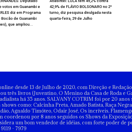
ERNANDES: Deputado
AtlasIntel: LULA tem 49,2% contra
 votos em Guanambi e
42,9% de FLÁVIO BOLSONARO no 2º
ARLES diz em Programa
turno, diz pesquisa divulgada nesta
o Bocão de Guanambi
quarta-feira, 29 de Julho
es), que ampliou...
nline desde 13 de Julho de 2020, com Direção e Redaç
u três livros (Juventino, O Menino da Casa de Roda e G
dialista há 35 anos. SALVANY COTRIM foi por 20 anos 
shows como: Calcinha Preta, Amado Batista, Raça Negra,
dão, Agnaldo Timóteo, Odair José, Os incríveis, Flamengo
m coordenou por 8 anos seguidos os Shows da Exposiçã
onsidera um bom vendedor de idéias, com forte poder de p
 9119 - 7979