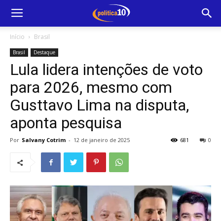
Início
Brasil
Brasil
Destaque
Lula lidera intenções de voto
para 2026, mesmo com
Gusttavo Lima na disputa,
aponta pesquisa
Por
Salvany Cotrim
-
12 de janeiro de 2025
681
0