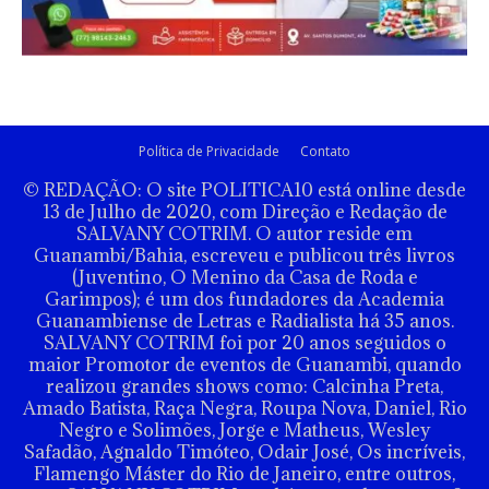
Política de Privacidade
Contato
© REDAÇÃO: O site POLITICA10 está online desde
13 de Julho de 2020, com Direção e Redação de
SALVANY COTRIM. O autor reside em
Guanambi/Bahia, escreveu e publicou três livros
(Juventino, O Menino da Casa de Roda e
Garimpos); é um dos fundadores da Academia
Guanambiense de Letras e Radialista há 35 anos.
SALVANY COTRIM foi por 20 anos seguidos o
maior Promotor de eventos de Guanambi, quando
realizou grandes shows como: Calcinha Preta,
Amado Batista, Raça Negra, Roupa Nova, Daniel, Rio
Negro e Solimões, Jorge e Matheus, Wesley
Safadão, Agnaldo Timóteo, Odair José, Os incríveis,
Flamengo Máster do Rio de Janeiro, entre outros,