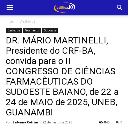
Início
Destaque
Destaque
Guanambi
Sudoeste
DR. MÁRIO MARTINELLI,
Presidente do CRF-BA,
convida para o II
CONGRESSO DE CIÊNCIAS
FARMACÊUTICAS DO
SUDOESTE BAIANO, de 22 a
24 de MAIO de 2025, UNEB,
GUANAMBI
Por
Salvany Cotrim
-
22 de maio de 2025
845
0