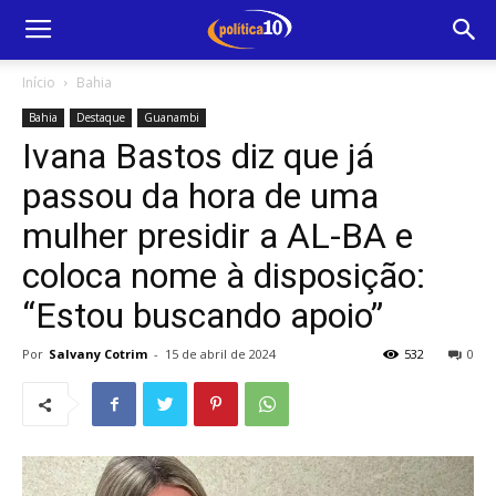
Início
Bahia
Bahia
Destaque
Guanambi
Ivana Bastos diz que já
passou da hora de uma
mulher presidir a AL-BA e
coloca nome à disposição:
“Estou buscando apoio”
Por
Salvany Cotrim
-
15 de abril de 2024
532
0