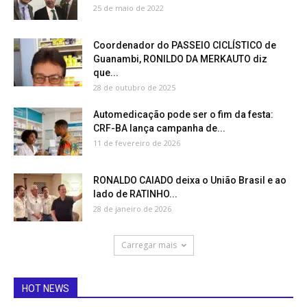
25 de maio de 2022
Coordenador do PASSEIO CICLÍSTICO de
Guanambi, RONILDO DA MERKAUTO diz
que...
28 de outubro de 2025
Automedicação pode ser o fim da festa:
CRF-BA lança campanha de...
11 de fevereiro de 2026
RONALDO CAIADO deixa o União Brasil e ao
lado de RATINHO...
28 de janeiro de 2026
Carregar mais
HOT NEWS