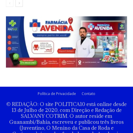
Política de Privacidade
Contato
© REDAÇÃO: O site POLITICA10 está online desde
13 de Julho de 2020, com Direção e Redação de
SALVANY COTRIM. O autor reside em
Guanambi/Bahia, escreveu e publicou três livros
(Juventino, O Menino da Casa de Roda e