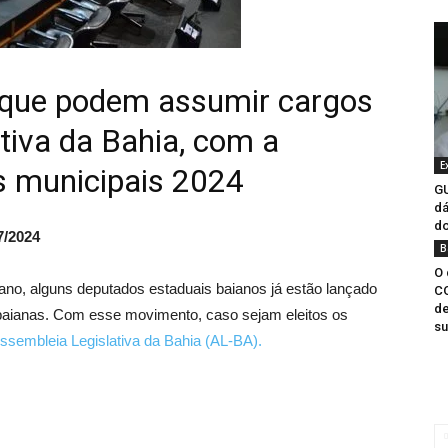
s que podem assumir cargos
tiva da Bahia, com a
E
es municipais 2024
GU
dá
do
7/2024
B
O 
no, alguns deputados estaduais baianos já estão lançado
CO
de
 baianas. Com esse movimento, caso sejam eleitos os
su
ssembleia Legislativa da Bahia (AL-BA).