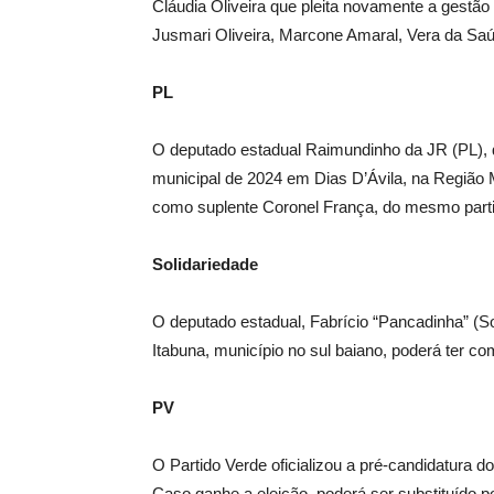
Cláudia Oliveira que pleita novamente a gestão
Jusmari Oliveira, Marcone Amaral, Vera da Sa
PL
O deputado estadual Raimundinho da JR (PL), 
municipal de 2024 em Dias D’Ávila, na Região 
como suplente Coronel França, do mesmo parti
Solidariedade
O deputado estadual, Fabrício “Pancadinha” (So
Itabuna, município no sul baiano, poderá ter c
PV
O Partido Verde oficializou a pré-candidatura d
Caso ganhe a eleição, poderá ser substituído 