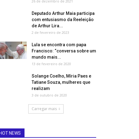
26 de dezembro de 2021
Deputado Arthur Maia participa
com entusiasmo da Reeleição
de Arthur Lira...
2 de fevereiro de 2023
Lula se encontra com papa
Francisco: “conversa sobre um
mundo mais...
13 de fevereiro de 2020
Solange Coelho, Míria Paes e
Tatiane Souza, mulheres que
realizam
3 de outubro de 2020
Carregar mais
HOT NEWS