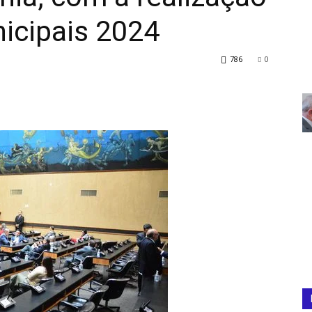
icipais 2024
786
0