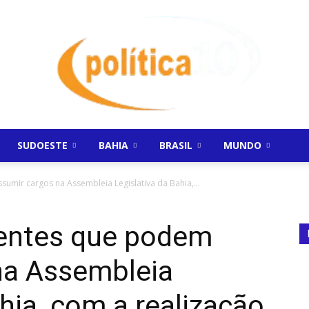
SUDOESTE
BAHIA
BRASIL
MUNDO
Politica10
umir cargos na Assembleia Legislativa da Bahia,...
lentes que podem
na Assembleia
ahia, com a realização