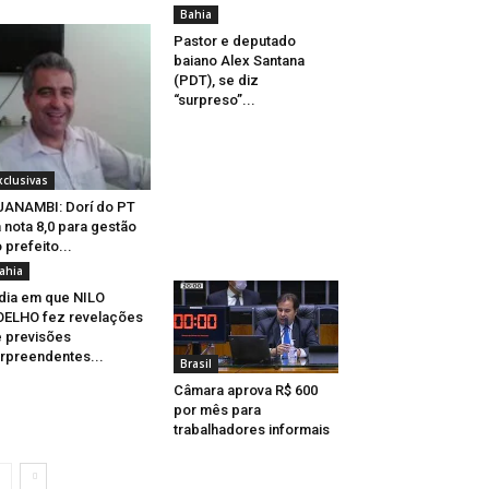
Bahia
Pastor e deputado
baiano Alex Santana
(PDT), se diz
“surpreso”...
xclusivas
ANAMBI: Dorí do PT
 nota 8,0 para gestão
 prefeito...
ahia
dia em que NILO
ELHO fez revelações
 previsões
rpreendentes...
Brasil
Câmara aprova R$ 600
por mês para
trabalhadores informais