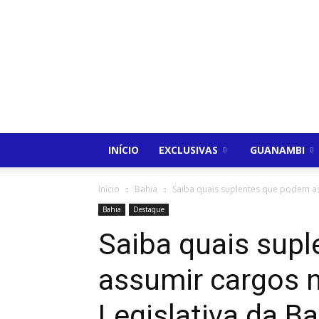
INÍCIO
EXCLUSIVAS
GUANAMBI
Início
Bahia
Saiba quais suplentes que podem ass
Bahia
Destaque
Saiba quais sup
assumir cargos 
Legislativa da B