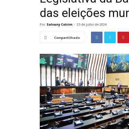
das eleições mun
Por
Salvany Cotrim
-
25 de julho de 2024
Compartilhado