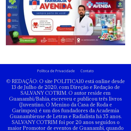
Política de Privacidade
Contato
© REDAÇÃO: O site POLITICA10 está online desde
13 de Julho de 2020, com Direção e Redação de
SALVANY COTRIM. O autor reside em
Guanambi/Bahia, escreveu e publicou três livros
(Juventino, O Menino da Casa de Roda e
Garimpos); é um dos fundadores da Academia
Guanambiense de Letras e Radialista há 35 anos.
SALVANY COTRIM foi por 20 anos seguidos o
maior Promotor de eventos de Guanambi, quando