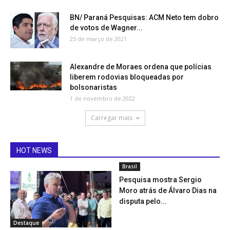
BN/ Paraná Pesquisas: ACM Neto tem dobro
de votos de Wagner...
25 de março de 2021
Alexandre de Moraes ordena que polícias
liberem rodovias bloqueadas por
bolsonaristas
1 de novembro de 2022
Carregar mais
HOT NEWS
Brasil
Pesquisa mostra Sergio
Moro atrás de Álvaro Dias na
disputa pelo...
Destaque