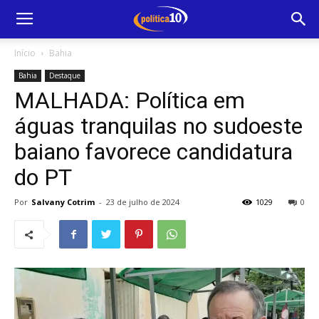
Início
Bahia
Bahia
Destaque
MALHADA: Política em
águas tranquilas no sudoeste
baiano favorece candidatura
do PT
Por
Salvany Cotrim
-
23 de julho de 2024
1029
0