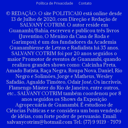
Política de Privacidade
Contato
© REDAÇÃO: O site POLITICA10 está online desde
13 de Julho de 2020, com Direção e Redação de
SALVANY COTRIM. O autor reside em
Guanambi/Bahia, escreveu e publicou três livros
(Juventino, O Menino da Casa de Roda e
Garimpos); é um dos fundadores da Academia
Guanambiense de Letras e Radialista há 35 anos.
SALVANY COTRIM foi por 20 anos seguidos o
maior Promotor de eventos de Guanambi, quando
realizou grandes shows como: Calcinha Preta,
Amado Batista, Raça Negra, Roupa Nova, Daniel, Rio
Negro e Solimões, Jorge e Matheus, Wesley
Safadão, Agnaldo Timóteo, Odair José, Os incríveis,
Flamengo Máster do Rio de Janeiro, entre outros,
etc... SALVANY COTRIM também coordenou por 8
anos seguidos os Shows da Exposição
Agropecuária de Guanambi. É estudioso de
Ciências Políticas e se considera um bom vendedor
de idéias, com forte poder de persuasão. Email:
salvanycotrim@hotmail.com Tel.: (77) 9 9119 - 7979