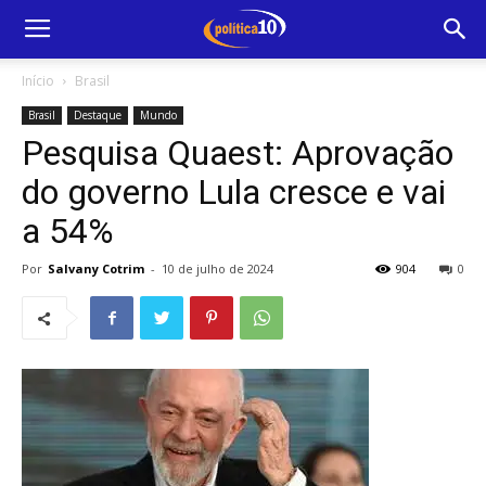
Início
Brasil
Brasil
Destaque
Mundo
Pesquisa Quaest: Aprovação
do governo Lula cresce e vai
a 54%
Por
Salvany Cotrim
-
10 de julho de 2024
904
0