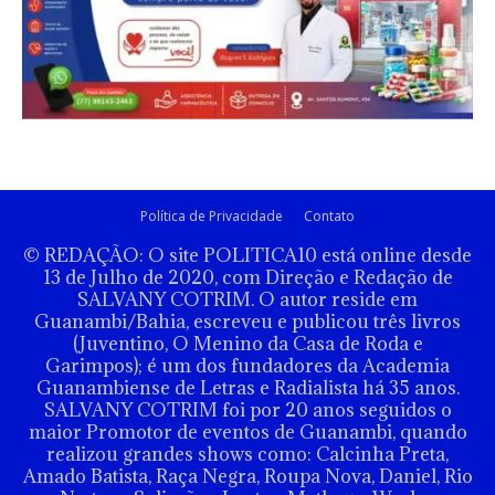
Política de Privacidade
Contato
© REDAÇÃO: O site POLITICA10 está online desde
13 de Julho de 2020, com Direção e Redação de
SALVANY COTRIM. O autor reside em
Guanambi/Bahia, escreveu e publicou três livros
(Juventino, O Menino da Casa de Roda e
Garimpos); é um dos fundadores da Academia
Guanambiense de Letras e Radialista há 35 anos.
SALVANY COTRIM foi por 20 anos seguidos o
maior Promotor de eventos de Guanambi, quando
realizou grandes shows como: Calcinha Preta,
Amado Batista, Raça Negra, Roupa Nova, Daniel, Rio