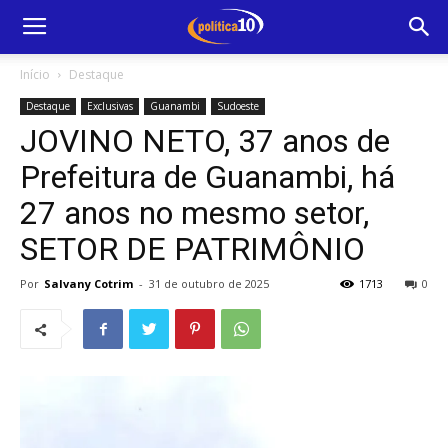
Início
Destaque
Destaque
Exclusivas
Guanambi
Sudoeste
JOVINO NETO, 37 anos de
Prefeitura de Guanambi, há
27 anos no mesmo setor,
SETOR DE PATRIMÔNIO
Por
Salvany Cotrim
-
31 de outubro de 2025
1713
0