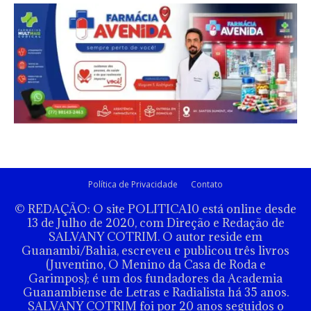
Política de Privacidade
Contato
© REDAÇÃO: O site POLITICA10 está online desde
13 de Julho de 2020, com Direção e Redação de
SALVANY COTRIM. O autor reside em
Guanambi/Bahia, escreveu e publicou três livros
(Juventino, O Menino da Casa de Roda e
Garimpos); é um dos fundadores da Academia
Guanambiense de Letras e Radialista há 35 anos.
SALVANY COTRIM foi por 20 anos seguidos o