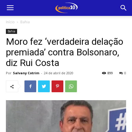
Início
Bahia
Bahia
Moro fez ‘verdadeira delação
premiada’ contra Bolsonaro,
diz Rui Costa
Por
Salvany Cotrim
-
24 de abril de 2020
899
0