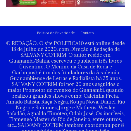
Política de Privacidade
Contato
© REDAÇÃO: O site POLITICA10 está online desde
13 de Julho de 2020, com Direção e Redação de
SALVANY COTRIM. O autor reside em
Guanambi/Bahia, escreveu e publicou três livros
(Juventino, O Menino da Casa de Roda e
Garimpos); é um dos fundadores da Academia
Guanambiense de Letras e Radialista há 35 anos.
SALVANY COTRIM foi por 20 anos seguidos o
maior Promotor de eventos de Guanambi, quando
realizou grandes shows como: Calcinha Preta,
Amado Batista, Raça Negra, Roupa Nova, Daniel, Rio
Negro e Solimões, Jorge e Matheus, Wesley
Safadão, Agnaldo Timóteo, Odair José, Os incríveis,
Flamengo Máster do Rio de Janeiro, entre outros,
etc... SALVANY COTRIM também coordenou por 8