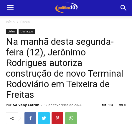
Início
Bahia
Bahia
Destaque
Na manhã desta segunda-
feira (12), Jerônimo
Rodrigues autoriza
construção de novo Terminal
Rodoviário em Teixeira de
Freitas
Por
Salvany Cotrim
-
12 de fevereiro de 2024
564
0