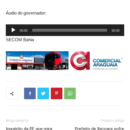
Áudio do governador:
Tocador
00:00
00:00
de
SECOM Bahia
áudio
Artigo anterior
Próximo artigo
Inquérito da PF que mira
Prefeito de Ibicoara sofre