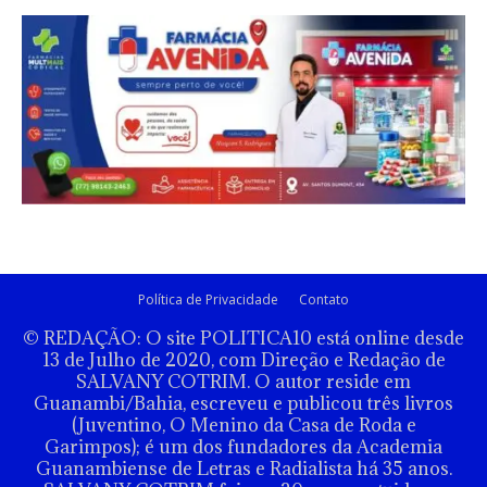
Política de Privacidade
Contato
© REDAÇÃO: O site POLITICA10 está online desde
13 de Julho de 2020, com Direção e Redação de
SALVANY COTRIM. O autor reside em
Guanambi/Bahia, escreveu e publicou três livros
(Juventino, O Menino da Casa de Roda e
Garimpos); é um dos fundadores da Academia
Guanambiense de Letras e Radialista há 35 anos.