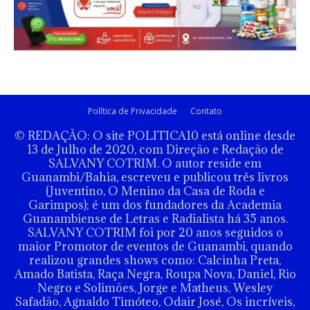
Política de Privacidade
Contato
© REDAÇÃO: O site POLITICA10 está online desde
13 de Julho de 2020, com Direção e Redação de
SALVANY COTRIM. O autor reside em
Guanambi/Bahia, escreveu e publicou três livros
(Juventino, O Menino da Casa de Roda e
Garimpos); é um dos fundadores da Academia
Guanambiense de Letras e Radialista há 35 anos.
SALVANY COTRIM foi por 20 anos seguidos o
maior Promotor de eventos de Guanambi, quando
realizou grandes shows como: Calcinha Preta,
Amado Batista, Raça Negra, Roupa Nova, Daniel, Rio
Negro e Solimões, Jorge e Matheus, Wesley
Safadão, Agnaldo Timóteo, Odair José, Os incríveis,