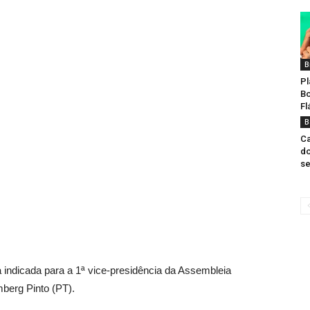
B
Pl
Bo
Fl
B
Ca
do
se
 indicada para a 1ª vice-presidência da Assembleia
mberg Pinto (PT).