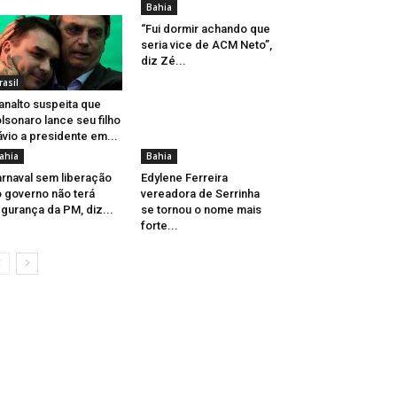
Bahia
“Fui dormir achando que
seria vice de ACM Neto”,
diz Zé...
rasil
analto suspeita que
lsonaro lance seu filho
ávio a presidente em...
ahia
Bahia
rnaval sem liberação
Edylene Ferreira
 governo não terá
vereadora de Serrinha
gurança da PM, diz...
se tornou o nome mais
forte...