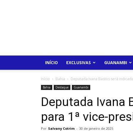
INÍCIO
EXCLUSIVAS
GUANAMBI
Início
Bahia
Deputada Ivana Bastos será indicada
Bahia
Destaque
Guanambi
Deputada Ivana B
para 1ª vice-pre
Por
Salvany Cotrim
-
30 de janeiro de 2025