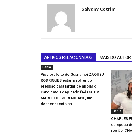
Salvany Cotrim
ARTIGOS RELACIONADOS
MAIS DO AUTOR
Bahia
Vice prefeito de Guanambi ZAQUEU
RODRIGUES estaria sofrendo
pressão para largar de apoiar o
candidato a deputado federal DR
MARCELO EMERENCIANO, um
desconhecido no...
Bahia
CHARLES F
campeão de
região, CH