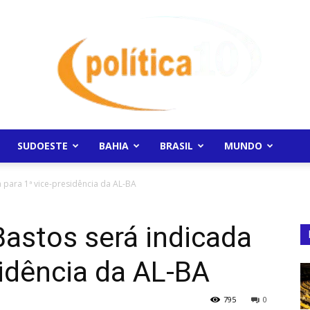
SUDOESTE
BAHIA
BRASIL
MUNDO
Politica10
 para 1ª vice-presidência da AL-BA
astos será indicada
sidência da AL-BA
795
0