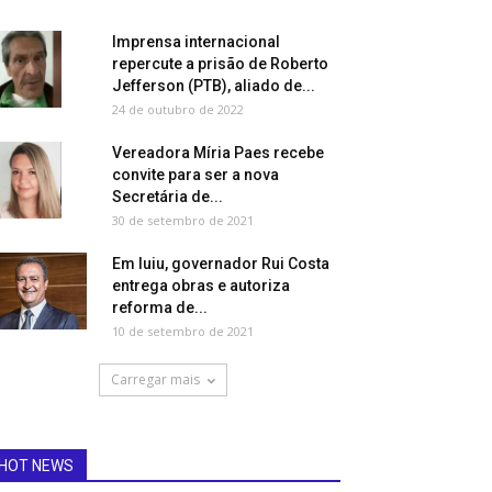
Imprensa internacional
repercute a prisão de Roberto
Jefferson (PTB), aliado de...
24 de outubro de 2022
Vereadora Míria Paes recebe
convite para ser a nova
Secretária de...
30 de setembro de 2021
Em Iuiu, governador Rui Costa
entrega obras e autoriza
reforma de...
10 de setembro de 2021
Carregar mais
HOT NEWS