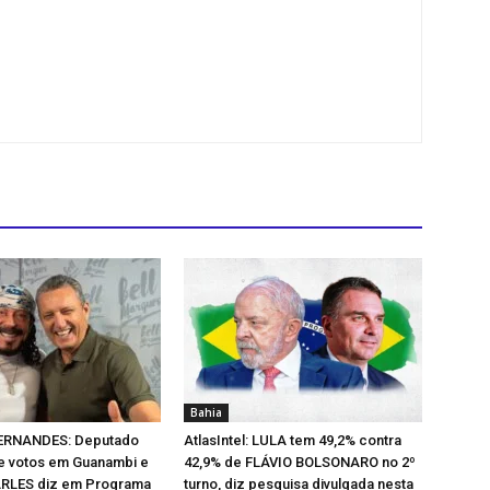
Bahia
ERNANDES: Deputado
AtlasIntel: LULA tem 49,2% contra
 votos em Guanambi e
42,9% de FLÁVIO BOLSONARO no 2º
ARLES diz em Programa
turno, diz pesquisa divulgada nesta