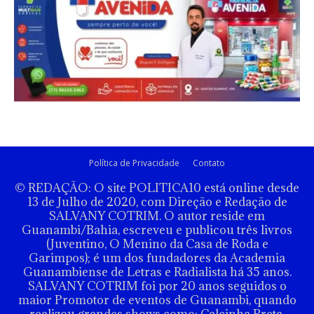
Política de Privacidade
Contato
© REDAÇÃO: O site POLITICA10 está online desde
13 de Julho de 2020, com Direção e Redação de
SALVANY COTRIM. O autor reside em
Guanambi/Bahia, escreveu e publicou três livros
(Juventino, O Menino da Casa de Roda e
Garimpos); é um dos fundadores da Academia
Guanambiense de Letras e Radialista há 35 anos.
SALVANY COTRIM foi por 20 anos seguidos o
maior Promotor de eventos de Guanambi, quando
realizou grandes shows como: Calcinha Preta,