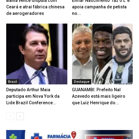
Bahia vence disputa com
Elmar Nascimento ‘faz o L’ e
Ceará e atrai fábrica chinesa
apoia campanha de petista
de aerogeradores
no...
Brasil
Destaque
Deputado Arthur Maia
GUANAMBI: Prefeito Nal
participa em Nova York da
Azevedo está mais ligeiro
Lide Brazil Conference...
que Luiz Henrique do...