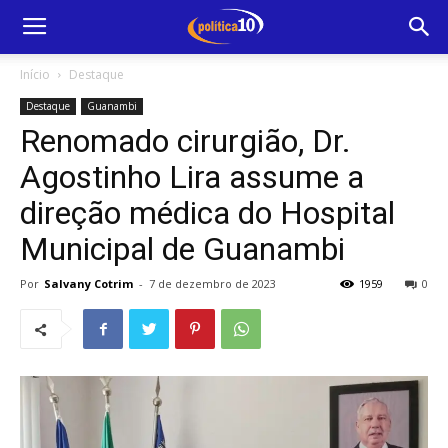
Início
Destaque
Destaque
Guanambi
Renomado cirurgião, Dr.
Agostinho Lira assume a
direção médica do Hospital
Municipal de Guanambi
Por
Salvany Cotrim
-
7 de dezembro de 2023
1959
0