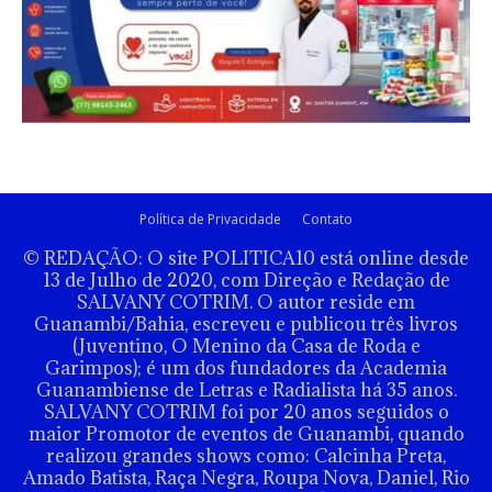
Política de Privacidade
Contato
© REDAÇÃO: O site POLITICA10 está online desde
13 de Julho de 2020, com Direção e Redação de
SALVANY COTRIM. O autor reside em
Guanambi/Bahia, escreveu e publicou três livros
(Juventino, O Menino da Casa de Roda e
Garimpos); é um dos fundadores da Academia
Guanambiense de Letras e Radialista há 35 anos.
SALVANY COTRIM foi por 20 anos seguidos o
maior Promotor de eventos de Guanambi, quando
realizou grandes shows como: Calcinha Preta,
Amado Batista, Raça Negra, Roupa Nova, Daniel, Rio