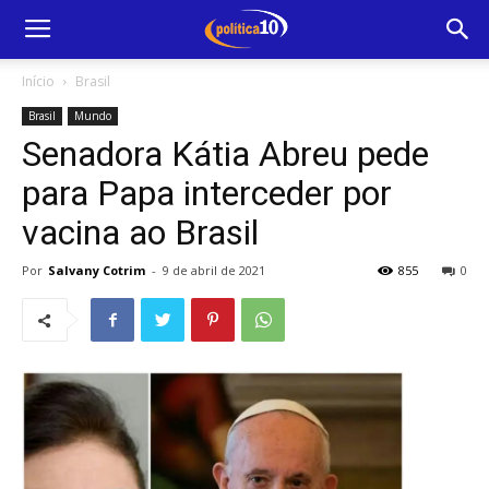
Início
Brasil
Brasil
Mundo
Senadora Kátia Abreu pede
para Papa interceder por
vacina ao Brasil
Por
Salvany Cotrim
-
9 de abril de 2021
855
0