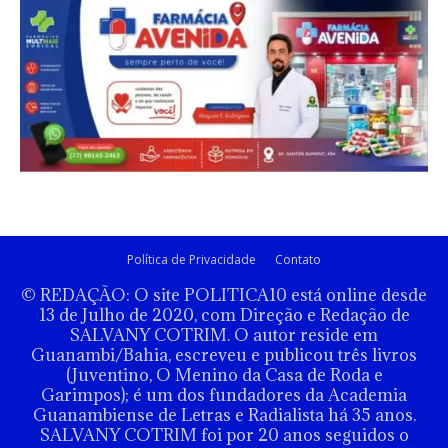
Política de Privacidade
Contato
© REDAÇÃO: O site POLITICA10 está online desde
13 de Julho de 2020, com Direção e Redação de
SALVANY COTRIM. O autor reside em
Guanambi/Bahia, escreveu e publicou três livros
(Juventino, O Menino da Casa de Roda e
Garimpos); é um dos fundadores da Academia
Guanambiense de Letras e Radialista há 35 anos.
SALVANY COTRIM foi por 20 anos seguidos o