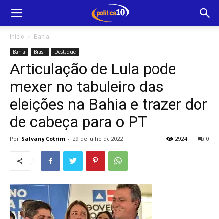
Início
Bahia
Bahia
Brasil
Destaque
Articulação de Lula pode
mexer no tabuleiro das
eleições na Bahia e trazer dor
de cabeça para o PT
Por
Salvany Cotrim
-
29 de julho de 2022
2924
0