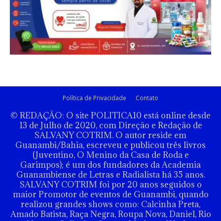
Política de Privacidade
Contato
© REDAÇÃO: O site POLITICA10 está online desde
13 de Julho de 2020, com Direção e Redação de
SALVANY COTRIM. O autor reside em
Guanambi/Bahia, escreveu e publicou três livros
(Juventino, O Menino da Casa de Roda e
Garimpos); é um dos fundadores da Academia
Guanambiense de Letras e Radialista há 35 anos.
SALVANY COTRIM foi por 20 anos seguidos o
maior Promotor de eventos de Guanambi, quando
realizou grandes shows como: Calcinha Preta,
Amado Batista, Raça Negra, Roupa Nova, Daniel, Rio