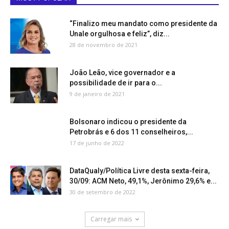
“Finalizo meu mandato como presidente da
Unale orgulhosa e feliz”, diz...
28 de novembro de 2021
João Leão, vice governador e a
possibilidade de ir para o...
9 de janeiro de 2021
Bolsonaro indicou o presidente da
Petrobrás e 6 dos 11 conselheiros,...
17 de junho de 2022
DataQualy/Política Livre desta sexta-feira,
30/09: ACM Neto, 49,1%, Jerônimo 29,6% e...
30 de setembro de 2022
Carregar mais