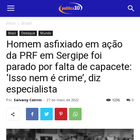
Início
Brasil
Brasil
Destaque
Mundo
Homem asfixiado em ação
da PRF em Sergipe foi
parado por falta de capacete:
‘Isso nem é crime’, diz
especialista
Por
Salvany Cotrim
-
27 de maio de 2022
1236
0