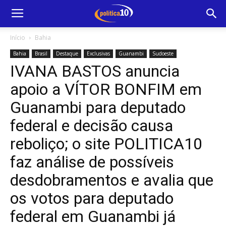
Início
Bahia
Bahia
Brasil
Destaque
Exclusivas
Guanambi
Sudoeste
IVANA BASTOS anuncia
apoio a VÍTOR BONFIM em
Guanambi para deputado
federal e decisão causa
reboliço; o site POLITICA10
faz análise de possíveis
desdobramentos e avalia que
os votos para deputado
federal em Guanambi já