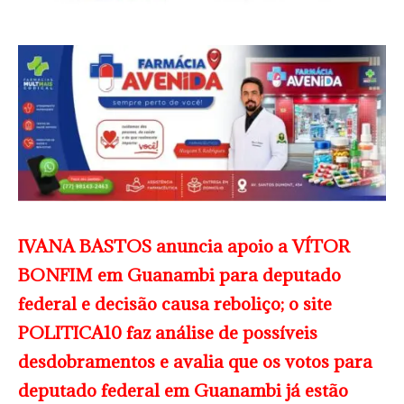
IVANA BASTOS anuncia apoio a VÍTOR
BONFIM em Guanambi para deputado
federal e decisão causa reboliço; o site
POLITICA10 faz análise de possíveis
desdobramentos e avalia que os votos para
deputado federal em Guanambi já estão