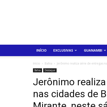
INÍCIO
EXCLUSIVAS
GUANAMBI
Início
Bahia
Jerônimo realiza série de entregas n
Bahia
Destaque
Jerônimo realiza
nas cidades de 
Mirante, neste s