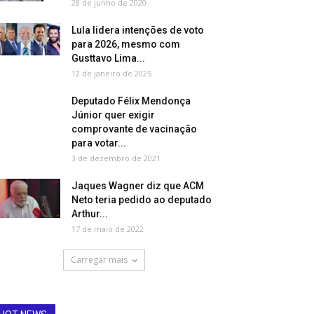
28 de junho de 2020
Lula lidera intenções de voto
para 2026, mesmo com
Gusttavo Lima...
12 de janeiro de 2025
Deputado Félix Mendonça
Júnior quer exigir
comprovante de vacinação
para votar...
3 de dezembro de 2021
Jaques Wagner diz que ACM
Neto teria pedido ao deputado
Arthur...
17 de maio de 2022
Carregar mais