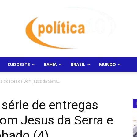
SUDOESTE
BAHIA
BRASIL
MUNDO
Politica10
as cidades de Bom Jesus da Serra...
 série de entregas
Bom Jesus da Serra e
ábado (4)