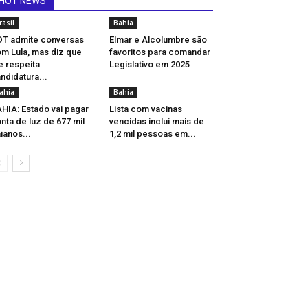
HOT NEWS
rasil
Bahia
T admite conversas
Elmar e Alcolumbre são
m Lula, mas diz que
favoritos para comandar
e respeita
Legislativo em 2025
ndidatura...
ahia
Bahia
HIA: Estado vai pagar
Lista com vacinas
nta de luz de 677 mil
vencidas inclui mais de
ianos...
1,2 mil pessoas em...