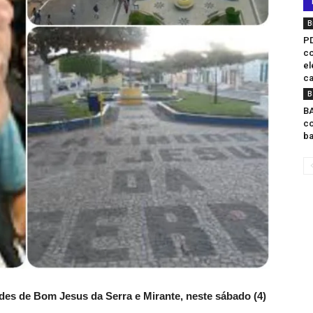
B
PD
co
el
ca
B
BA
co
ba
ades de Bom Jesus da Serra e Mirante, neste sábado (4)