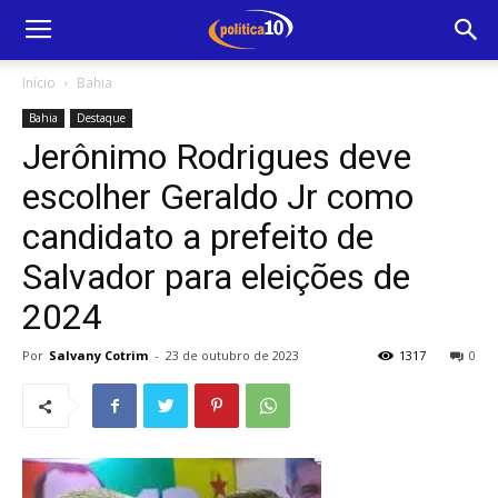
Início
Bahia
Bahia
Destaque
Jerônimo Rodrigues deve
escolher Geraldo Jr como
candidato a prefeito de
Salvador para eleições de
2024
Por
Salvany Cotrim
-
23 de outubro de 2023
1317
0