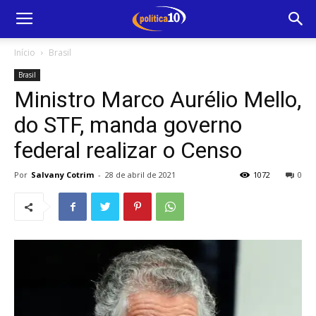
Início
Brasil
Brasil
Ministro Marco Aurélio Mello,
do STF, manda governo
federal realizar o Censo
Por
Salvany Cotrim
-
28 de abril de 2021
1072
0