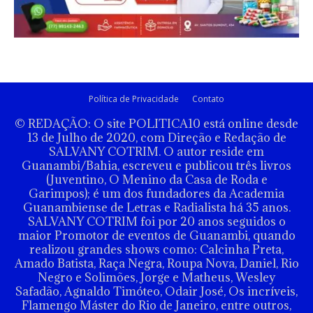
Política de Privacidade
Contato
© REDAÇÃO: O site POLITICA10 está online desde
13 de Julho de 2020, com Direção e Redação de
SALVANY COTRIM. O autor reside em
Guanambi/Bahia, escreveu e publicou três livros
(Juventino, O Menino da Casa de Roda e
Garimpos); é um dos fundadores da Academia
Guanambiense de Letras e Radialista há 35 anos.
SALVANY COTRIM foi por 20 anos seguidos o
maior Promotor de eventos de Guanambi, quando
realizou grandes shows como: Calcinha Preta,
Amado Batista, Raça Negra, Roupa Nova, Daniel, Rio
Negro e Solimões, Jorge e Matheus, Wesley
Safadão, Agnaldo Timóteo, Odair José, Os incríveis,
Flamengo Máster do Rio de Janeiro, entre outros,