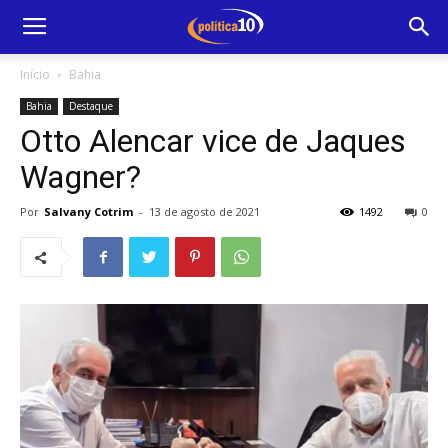
Início
Bahia
Bahia
Destaque
Otto Alencar vice de Jaques
Wagner?
Por
Salvany Cotrim
-
13 de agosto de 2021
1492
0