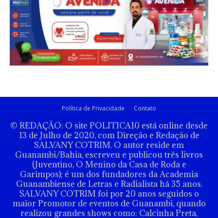
Política de Privacidade
Contato
© REDAÇÃO: O site POLITICA10 está online desde
13 de Julho de 2020, com Direção e Redação de
SALVANY COTRIM. O autor reside em
Guanambi/Bahia, escreveu e publicou três livros
(Juventino, O Menino da Casa de Roda e
Garimpos); é um dos fundadores da Academia
Guanambiense de Letras e Radialista há 35 anos.
SALVANY COTRIM foi por 20 anos seguidos o
maior Promotor de eventos de Guanambi, quando
realizou grandes shows como: Calcinha Preta,