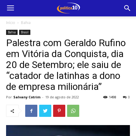
Início
Bahia
Bahia
Brasil
Palestra com Geraldo Rufino
em Vitória da Conquista, dia
20 de Setembro; ele saiu de
“catador de latinhas a dono
de empresa milionária”
Por
Salvany Cotrim
-
19 de agosto de 2022
1498
0