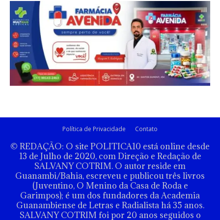
Política de Privacidade
Contato
© REDAÇÃO: O site POLITICA10 está online desde
13 de Julho de 2020, com Direção e Redação de
SALVANY COTRIM. O autor reside em
Guanambi/Bahia, escreveu e publicou três livros
(Juventino, O Menino da Casa de Roda e
Garimpos); é um dos fundadores da Academia
Guanambiense de Letras e Radialista há 35 anos.
SALVANY COTRIM foi por 20 anos seguidos o