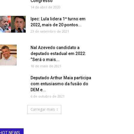
Congresso
14 de abril de 2020
Ipec: Lula lidera 1º turno em
2022, mais de 20 pontos...
23 de setembro de 2021
Nal Azevedo candidato a
deputado estadual em 2022:
“Será o mais...
18 de maio de 2021
Deputado Arthur Maia participa
com entusiasmo da fusão do
DEM e...
6 de outubro de 2021
Carregar mais
HOT NEWS