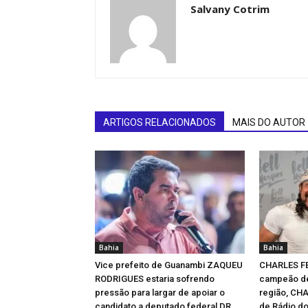
Salvany Cotrim
ARTIGOS RELACIONADOS
MAIS DO AUTOR
Bahia
Bahia
Vice prefeito de Guanambi ZAQUEU
CHARLES F
RODRIGUES estaria sofrendo
campeão de
pressão para largar de apoiar o
região, CH
candidato a deputado federal DR
de Rádio d