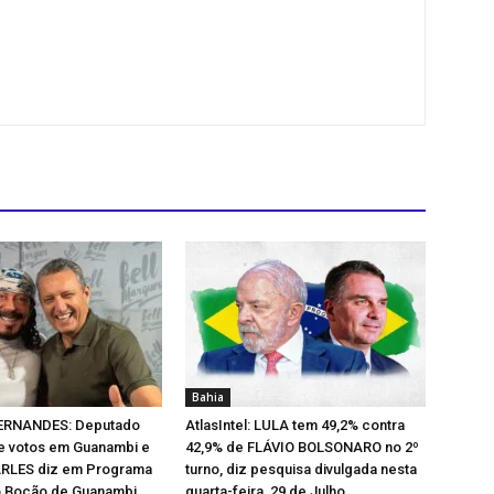
Bahia
ERNANDES: Deputado
AtlasIntel: LULA tem 49,2% contra
 votos em Guanambi e
42,9% de FLÁVIO BOLSONARO no 2º
ARLES diz em Programa
turno, diz pesquisa divulgada nesta
o Bocão de Guanambi
quarta-feira, 29 de Julho