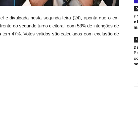
D
Pr
ntel e divulgada nesta segunda-feira (24), aponta que o ex-
e 
à frente do segundo turno eleitoral, com 53% de intenções de
ma
PL) tem 47%. Votos válidos são calculados com exclusão de
B
De
Pa
co
se