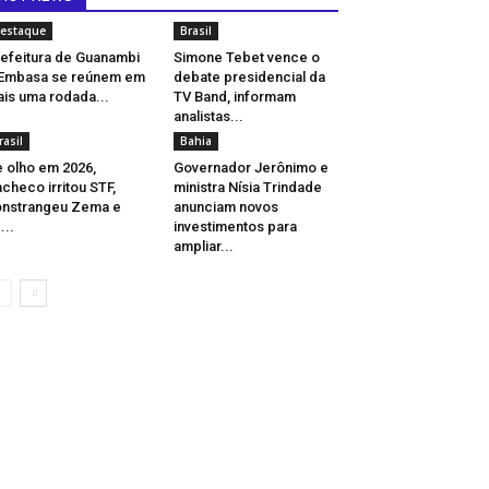
estaque
Brasil
efeitura de Guanambi
Simone Tebet vence o
Embasa se reúnem em
debate presidencial da
is uma rodada...
TV Band, informam
analistas...
rasil
Bahia
 olho em 2026,
Governador Jerônimo e
checo irritou STF,
ministra Nísia Trindade
nstrangeu Zema e
anunciam novos
...
investimentos para
ampliar...