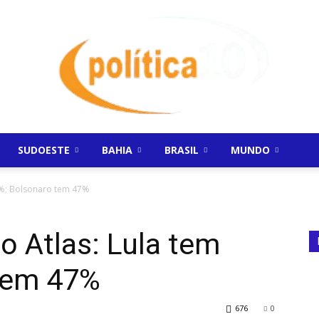
SUDOESTE
BAHIA
BRASIL
MUNDO
Politica10
53%; Bolsonaro tem 47%
o Atlas: Lula tem
tem 47%
676
0