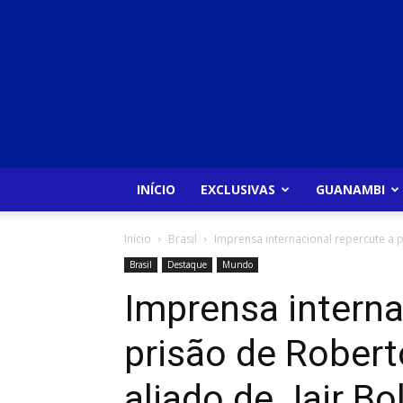
INÍCIO
EXCLUSIVAS
GUANAMBI
Início
Brasil
Imprensa internacional repercute a pr
Brasil
Destaque
Mundo
Imprensa interna
prisão de Robert
aliado de Jair B