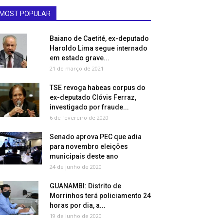
MOST POPULAR
Baiano de Caetité, ex-deputado
Haroldo Lima segue internado
em estado grave...
21 de março de 2021
TSE revoga habeas corpus do
ex-deputado Clóvis Ferraz,
investigado por fraude...
6 de fevereiro de 2020
Senado aprova PEC que adia
para novembro eleições
municipais deste ano
24 de junho de 2020
GUANAMBI: Distrito de
Morrinhos terá policiamento 24
horas por dia, a...
19 de junho de 2020