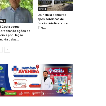
Brasil
USP anula concurso
após sobrinhas de
ahia
funcionária ficarem em
i Costa segue
1° e...
oordenando ações de
oio à população
ingida pelas...