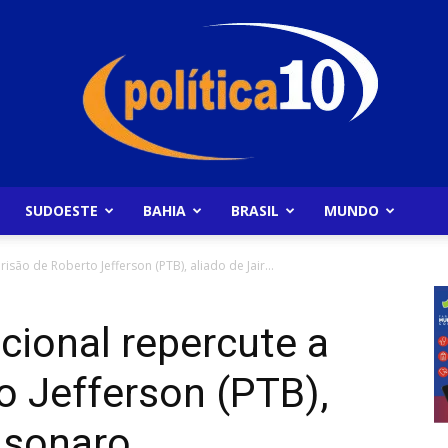
SUDOESTE
BAHIA
BRASIL
MUNDO
Politica10
isão de Roberto Jefferson (PTB), aliado de Jair...
cional repercute a
o Jefferson (PTB),
olsonaro