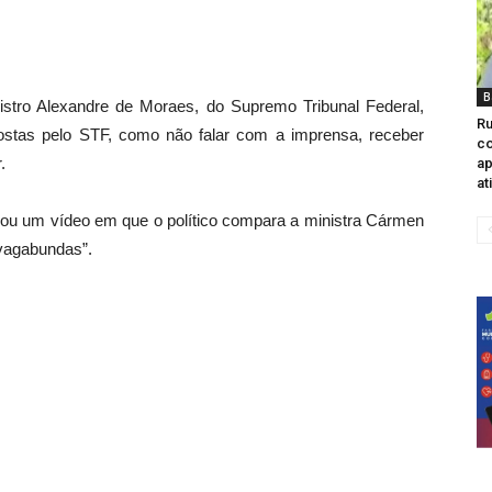
B
istro Alexandre de Moraes, do Supremo Tribunal Federal,
Ru
ostas pelo STF, como não falar com a imprensa, receber
c
.
ap
at
licou um vídeo em que o político compara a ministra Cármen
“vagabundas”.