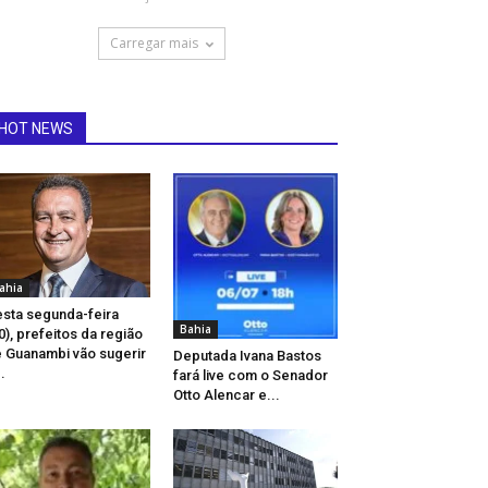
Carregar mais
HOT NEWS
ahia
sta segunda-feira
Bahia
0), prefeitos da região
 Guanambi vão sugerir
Deputada Ivana Bastos
..
fará live com o Senador
Otto Alencar e...