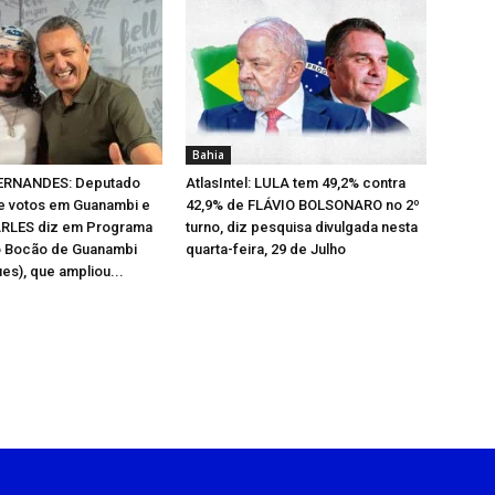
Bahia
ERNANDES: Deputado
AtlasIntel: LULA tem 49,2% contra
 votos em Guanambi e
42,9% de FLÁVIO BOLSONARO no 2º
ARLES diz em Programa
turno, diz pesquisa divulgada nesta
o Bocão de Guanambi
quarta-feira, 29 de Julho
es), que ampliou...