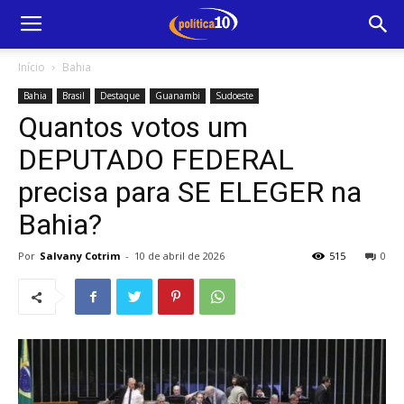
Início
Bahia
Bahia
Brasil
Destaque
Guanambi
Sudoeste
Quantos votos um
DEPUTADO FEDERAL
precisa para SE ELEGER na
Bahia?
Por
Salvany Cotrim
-
10 de abril de 2026
515
0