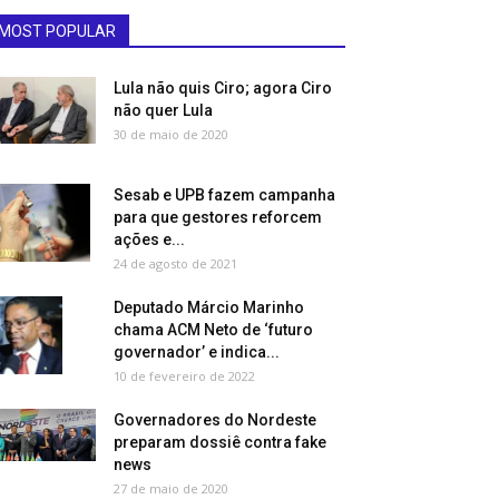
MOST POPULAR
Lula não quis Ciro; agora Ciro
não quer Lula
30 de maio de 2020
Sesab e UPB fazem campanha
para que gestores reforcem
ações e...
24 de agosto de 2021
Deputado Márcio Marinho
chama ACM Neto de ‘futuro
governador’ e indica...
10 de fevereiro de 2022
Governadores do Nordeste
preparam dossiê contra fake
news
27 de maio de 2020