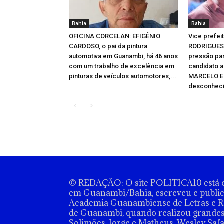
Bahia
Bahia
OFICINA CORCELAN: EFIGÊNIO
Vice prefe
CARDOSO, o pai da pintura
RODRIGUES 
automotiva em Guanambi, há 46 anos
pressão par
com um trabalho de excelência em
candidato a
pinturas de veículos automotores,...
MARCELO E
desconheci
© REDAÇÃO: O site POLITICA10 está o
em Guanambi/Bahia, escreveu e publico
Academia Guanambiense de Letras e Ra
de Guanambi, quando realizou grandes 
Solimões, Jorge e Matheus, Wesley Safa