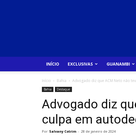
INÍCIO
EXCLUSIVAS
GUANAMBI
Início
Bahia
Advogado diz que ACM Neto não teve
Bahia
Destaque
Advogado diz qu
culpa em autodec
Por
Salvany Cotrim
-
28 de janeiro de 2024