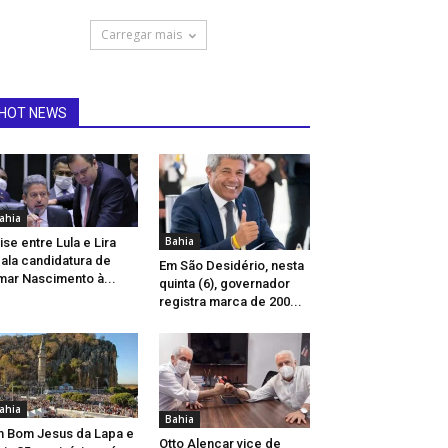
Carregar mais
HOT NEWS
ahia
Bahia
ise entre Lula e Lira
ala candidatura de
Em São Desidério, nesta
mar Nascimento à...
quinta (6), governador
registra marca de 200...
ahia
Bahia
 Bom Jesus da Lapa e
Otto Alencar vice de