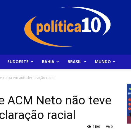
SUDOESTE
BAHIA
BRASIL
MUNDO
Politica10
 culpa em autodeclaração racial
e ACM Neto não teve
laração racial
1106
0