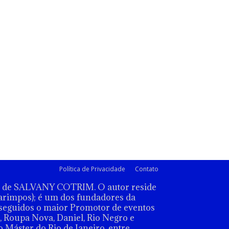
Política de Privacidade
Contato
ão de SALVANY COTRIM. O autor reside
arimpos); é um dos fundadores da
seguidos o maior Promotor de eventos
 Roupa Nova, Daniel, Rio Negro e
 Máster do Rio de Janeiro, entre