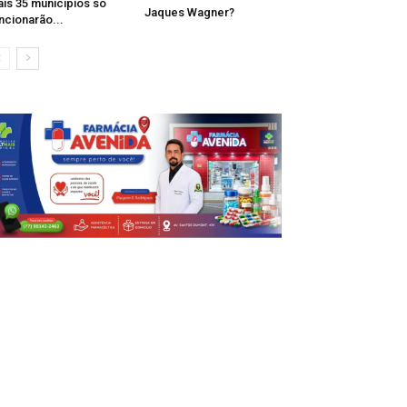
is 35 municípios só
Jaques Wagner?
ncionarão...