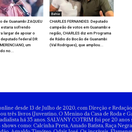
Bahia
ito de Guanambi ZAQUEU
CHARLES FERNANDES: Deputado
estaria sofrendo
campeão de votos em Guanambi e
a largar de apoiar o
região, CHARLES diz em Programa
 deputado federal DR
de Rádio do Bocão de Guanambi
MERENCIANO, um
(Val Rodrigues), que ampliou...
do no...
nline desde 13 de Julho de 2020, com Direção e Redaç
u três livros (Juventino, O Menino da Casa de Roda e G
dialista há 35 anos. SALVANY COTRIM foi por 20 anos 
shows como: Calcinha Preta, Amado Batista, Raça Negra,
dão, Agnaldo Timóteo, Odair José, Os incríveis, Flamengo