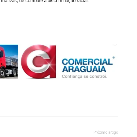
irmativas, de combate à discriminação racial.”
Próximo artigo