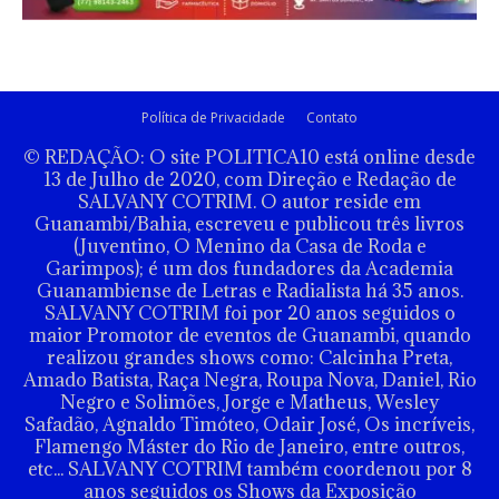
Política de Privacidade
Contato
© REDAÇÃO: O site POLITICA10 está online desde
13 de Julho de 2020, com Direção e Redação de
SALVANY COTRIM. O autor reside em
Guanambi/Bahia, escreveu e publicou três livros
(Juventino, O Menino da Casa de Roda e
Garimpos); é um dos fundadores da Academia
Guanambiense de Letras e Radialista há 35 anos.
SALVANY COTRIM foi por 20 anos seguidos o
maior Promotor de eventos de Guanambi, quando
realizou grandes shows como: Calcinha Preta,
Amado Batista, Raça Negra, Roupa Nova, Daniel, Rio
Negro e Solimões, Jorge e Matheus, Wesley
Safadão, Agnaldo Timóteo, Odair José, Os incríveis,
Flamengo Máster do Rio de Janeiro, entre outros,
etc... SALVANY COTRIM também coordenou por 8
anos seguidos os Shows da Exposição