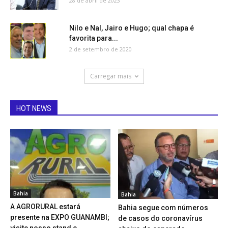
28 de abril de 2023
Nilo e Nal, Jairo e Hugo; qual chapa é
favorita para...
2 de setembro de 2020
Carregar mais
HOT NEWS
Bahia
Bahia
A AGRORURAL estará
Bahia segue com números
presente na EXPO GUANAMBI;
de casos do coronavírus
visite nosso stand e...