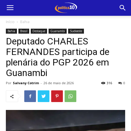
Início
Bahia
Bahia
Brasil
Destaque
Guanambi
Sudoeste
Deputado CHARLES
FERNANDES participa de
plenária do PGP 2026 em
Guanambi
Por
Salvany Cotrim
-
26 de maio de 2026
316
0