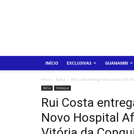
INÍCIO
EXCLUSIVAS
GUANAMBI
Início
Bahia
Rui Costa entrega nesta sexta (18), N
Bahia
Destaque
Rui Costa entreg
Novo Hospital Af
Vitória da Conqu