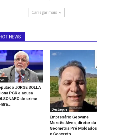
Carregar mais
HOT NEWS
rasil
eputado JORGE SOLLA
iona PGR e acusa
OLSONARO de crime
ntra...
Destaque
Empresário Geovane
Mercês Alves, diretor da
Geometria Pré Moldados
e Concreto...