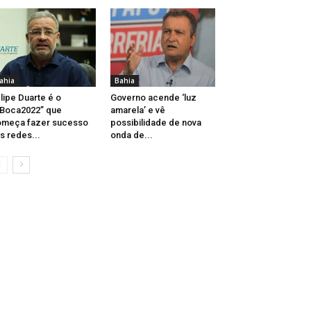
ahia
Bahia
lipe Duarte é o
Governo acende ‘luz
Boca2022” que
amarela’ e vê
omeça fazer sucesso
possibilidade de nova
s redes...
onda de...