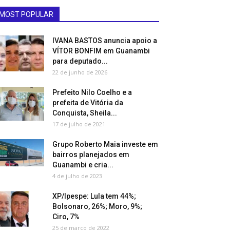
MOST POPULAR
IVANA BASTOS anuncia apoio a
VÍTOR BONFIM em Guanambi
para deputado...
22 de junho de 2026
Prefeito Nilo Coelho e a
prefeita de Vitória da
Conquista, Sheila...
17 de julho de 2021
Grupo Roberto Maia investe em
bairros planejados em
Guanambi e cria...
4 de julho de 2023
XP/Ipespe: Lula tem 44%;
Bolsonaro, 26%; Moro, 9%;
Ciro, 7%
25 de março de 2022