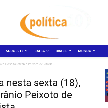
SUDOESTE
BAHIA
BRASIL
MUNDO
Politica10
ovo Hospital Afrânio Peixoto de Vitória...
a nesta sexta (18),
rânio Peixoto de
ista