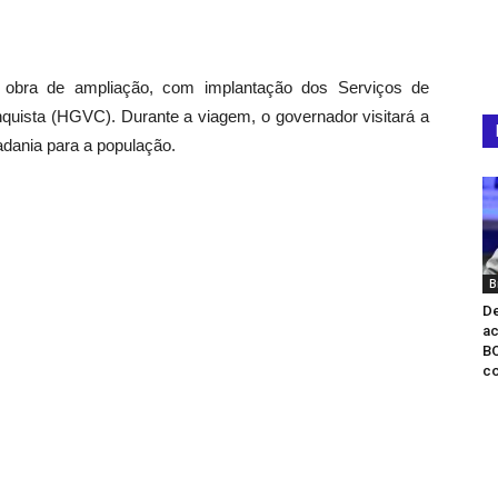
e obra de ampliação, com implantação dos Serviços de
onquista (HGVC). Durante a viagem, o governador visitará a
adania para a população.
B
D
ac
B
co